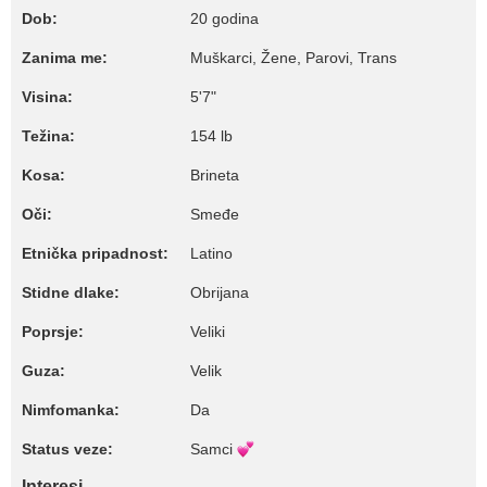
Dob:
20 godina
Zanima me:
Muškarci, Žene, Parovi, Trans
Visina:
5'7"
Težina:
154 lb
Kosa:
Brineta
Oči:
Smeđe
Etnička pripadnost:
Latino
Stidne dlake:
Obrijana
Poprsje:
Veliki
Guza:
Velik
Nimfomanka:
Da
Status veze:
Samci
Interesi