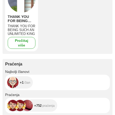
THANK YOU
FOR BEING
SUCH AN
THANK YOU FOR
UNLIMITED
BEING SUCH AN
KING
UNLIMITED KING
Pročitaj
više
Praćenja
+1
Najbolji članovi
+1
član
+752
Praćenja
+752
praćenja