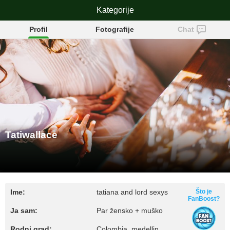
Tatiwallace
Kategorije
Profil
Fotografije
Chat
Tatiwallace
Ime:
tatiana and lord sexys
Što je
FanBoost?
Ja sam:
Par žensko + muško
Rodni grad:
Colombia, medellin