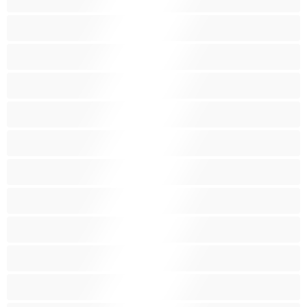
Azijat
Bakice
Bjelkinje
Brineta
Crnkinje
Crvenokosa
Dlakave pice
Domaćice
Fetiš
Grupni seks