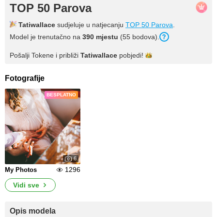
TOP 50 Parova
Tatiwallace
sudjeluje u natjecanju
TOP 50 Parova
.
Model je trenutačno na
390 mjestu
(55 bodova).
Pošalji Tokene i približi
Tatiwallace
pobjedi!
Fotografije
BESPLATNO
6
1296
My Photos
Vidi sve
Opis modela