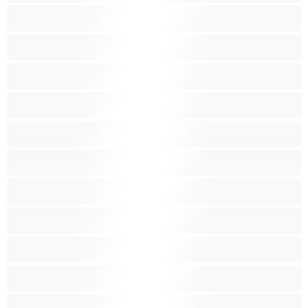
Obline
Obrijane pice
Ogromne grudi
Plavuša
Pornozvijezde
Prosječno velike grudi
Pušenje
Studentice
Tinejdžerice 18+
Trudnice
Velike grudi