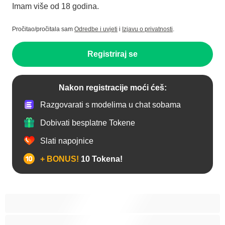
Imam više od 18 godina.
Pročitao/pročitala sam
Odredbe i uvjeti
i
Izjavu o privatnosti
.
Registriraj se
Nakon registracije moći ćeš:
Razgovarati s modelima u chat sobama
Dobivati besplatne Tokene
Slati napojnice
+ BONUS!
10 Tokena!
Analno
Arapkinja