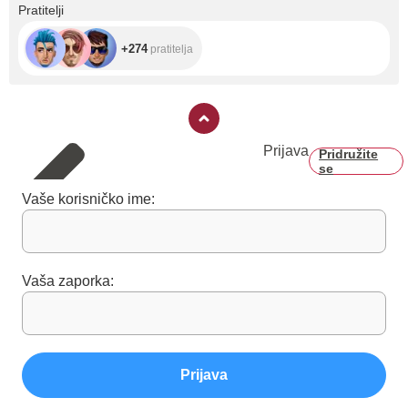
+274
Pratitelji
+274
pratitelja
Prijava
Pridružite
se
Vaše korisničko ime:
Vaša zaporka:
Prijava