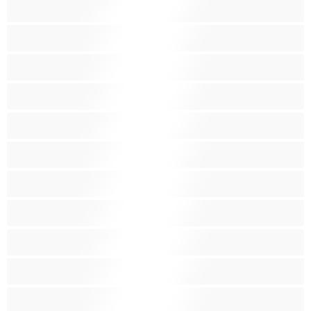
Igračke
Indijka
Komadi
Krupne
Latina
Lezbijke
Male grudi
Malena
Mišićave
Mlaznjače
Najbolje za privatne