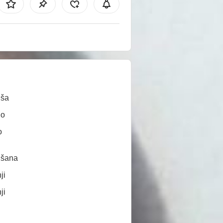
uša
no
o
išana
ji
ji