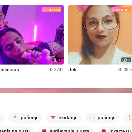
BESPLATNO
BESPLATNO
1
3
delicious
deli
3742
394
e
pušenje
skidanje
pušenje
vanja na guzu
svršavanje u usta
iz guze u 