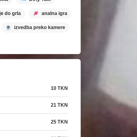
e do grla
analna igra
izvedba preko kamere
10 TKN
21 TKN
25 TKN