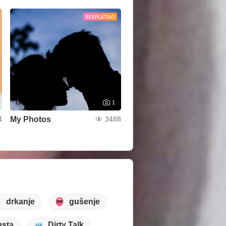
BESPLATNO
1
My Photos
4
3488
drkanje
gušenje
usta
Dirty Talk