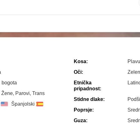
Kosa:
Plav
a
Oči:
Zele
, bogota
Etnička
Latin
pripadnost:
 Žene, Parovi, Trans
Stidne dlake:
Podš
Španjolski
Poprsje:
Sredn
Guza:
Sredn