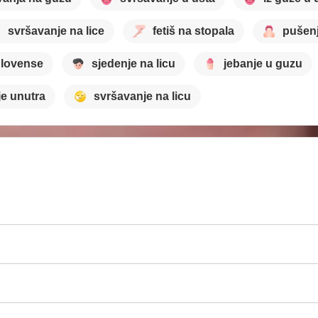
svršavanje na lice
fetiš na stopala
pušenj
lovense
sjedenje na licu
jebanje u guzu
e unutra
svršavanje na licu