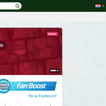
5!
Fan Boost
Što je FanBoost?