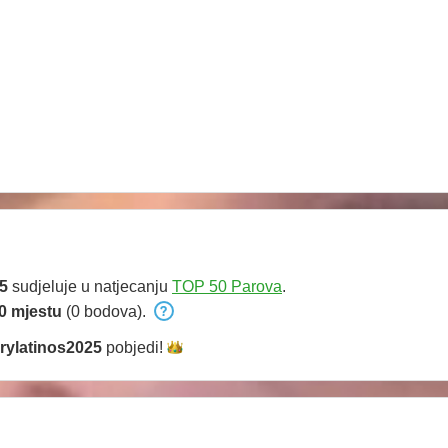
25
sudjeluje u natjecanju
TOP 50 Parova
.
0 mjestu
(0 bodova).
rylatinos2025
pobjedi!