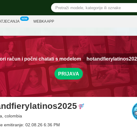
ATJECANJA
WEBKA APP
ori račun i počni chatati s modelom
hotandfierylatinos202
PRIJAVA
ndfierylatinos2025
a, colombia
je emitiranje: 02.08.26 6:36 PM