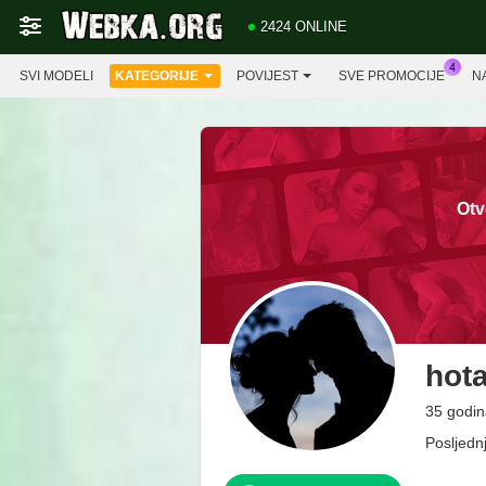
2424 ONLINE
SVI MODELI
KATEGORIJE
POVIJEST
SVE PROMOCIJE
N
Otv
hota
35 godin
Posljedn