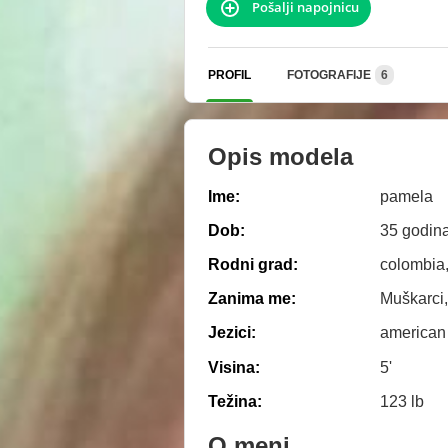
Pošalji napojnicu
PROFIL
FOTOGRAFIJE
6
Opis modela
Ime:
pamela
Dob:
35 godin
Rodni grad:
colombia
Zanima me:
Muškarci,
Jezici:
american
Visina:
5'
Težina:
123 lb
O meni