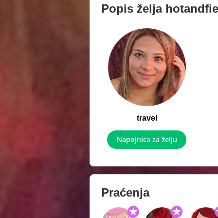
Popis želja
hotandfie
travel
Napojnica za želju
Praćenja