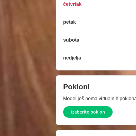
četvrtak
petak
subota
nedjelja
Pokloni
Model još nema virtualnih poklona.
Izaberite poklon