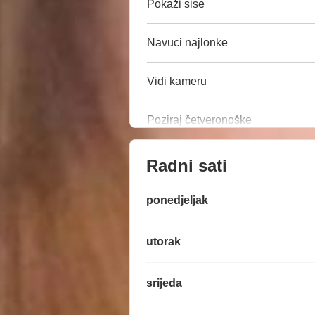
Pokaži sise
Navuci najlonke
Vidi kameru
Poziraj četveronoške
Radni sati
ponedjeljak
utorak
srijeda