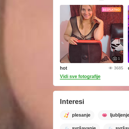
BESPLATNO
1
hot
3685
Vidi sve fotografije
Interesi
plesanje
ljubljenj
svršavanje
svrša