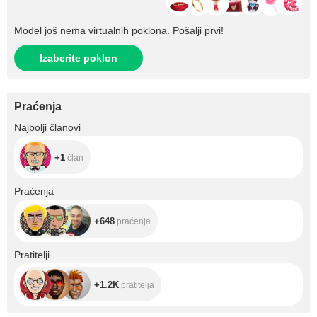
Model još nema virtualnih poklona. Pošalji prvi!
Izaberite poklon
Praćenja
+1
Najbolji članovi
+1
član
+648
Praćenja
+648
praćenja
+1.2K
Pratitelji
+1.2K
pratitelja