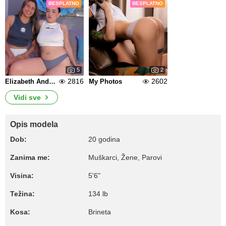
BESPLATNO
BESPLATNO
5
2
2816
2602
Elizabeth And Eliana
My Photos
Vidi sve
Opis modela
Dob:
20 godina
Zanima me:
Muškarci, Žene, Parovi
Visina:
5'6"
Težina:
134 lb
Kosa:
Brineta