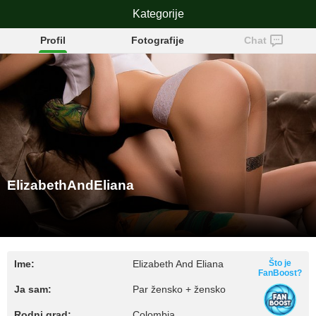
ElizabethAndEliana
Kategorije
Profil
Fotografije
Chat
ElizabethAndEliana
Ime:
Elizabeth And Eliana
Što je
FanBoost?
Ja sam:
Par žensko + žensko
Rodni grad:
Colombia