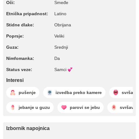
Oči:
Smeđe
Etnička pripadnost:
Latino
Stidne dlake:
Obrijana
Poprsje:
Veliki
Guza:
Srednji
Nimfomanka:
Da
Status veze:
Samci
Interesi
pušenje
izvedba preko kamere
svršava
jebanje u guzu
parovi se jebu
svršavan
Izbornik napojnica