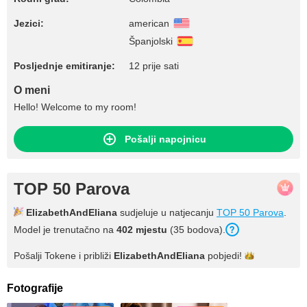
Jezici:
american
Španjolski
Posljednje emitiranje:
12 prije sati
O meni
Hello! Welcome to my room!
Pošalji napojnicu
TOP 50 Parova
ElizabethAndEliana
sudjeluje u natjecanju
TOP 50 Parova
.
Model je trenutačno na
402 mjestu
(35 bodova).
Pošalji Tokene i približi
ElizabethAndEliana
pobjedi!
Fotografije