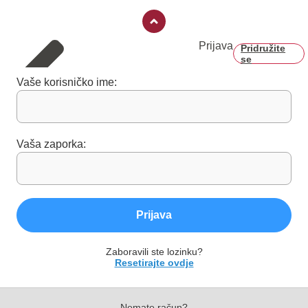
Prijava
Pridružite
se
Vaše korisničko ime:
Vaša zaporka:
Prijava
Zaboravili ste lozinku?
Resetirajte ovdje
Nemate račun?