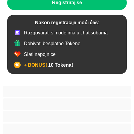
Registriraj se
Nakon registracije moći ćeš:
Razgovarati s modelima u chat sobama
Dobivati besplatne Tokene
Slati napojnice
+ BONUS!
10 Tokena!
Analno
Arapkinja
Azijat
Bakice