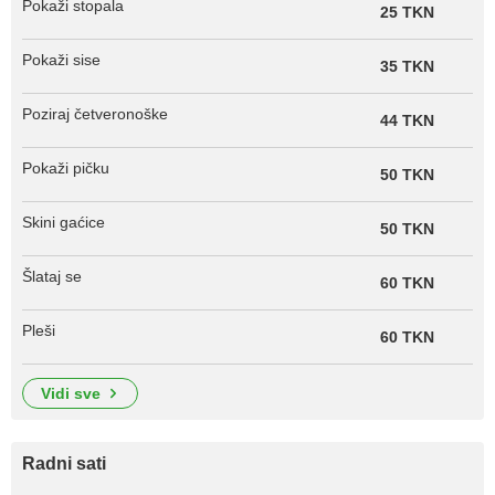
Pokaži stopala
25 TKN
Pokaži sise
35 TKN
Poziraj četveronoške
44 TKN
Pokaži pičku
50 TKN
Skini gaćice
50 TKN
Šlataj se
60 TKN
Pleši
60 TKN
vidi sve
Radni sati