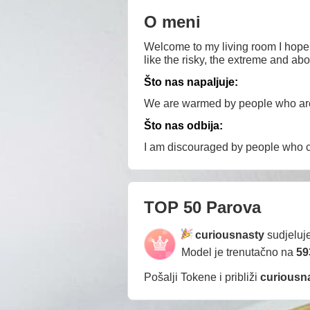
O meni
Welcome to my living room I hope y
like the risky, the extreme and ab
Što nas napaljuje:
We are warmed by people who are 
Što nas odbija:
I am discouraged by people who co
TOP 50 Parova
curiousnasty
sudjeluj
Model je trenutačno na
59
Pošalji Tokene i približi
curiousn