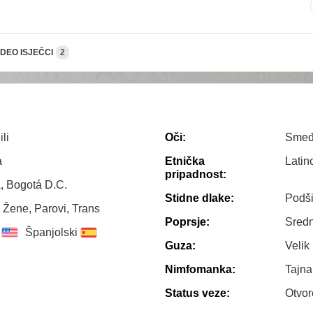
IDEO ISJEČCI
2
ili
Oči:
Sme
a
Etnička
Latin
pripadnost:
, Bogotá D.C.
Stidne dlake:
Podš
 Žene, Parovi, Trans
Poprsje:
Sredn
Španjolski
Guza:
Velik
Nimfomanka:
Tajn
Status veze:
Otvo