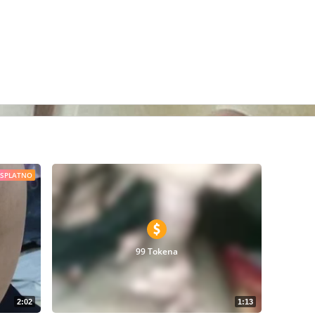
ESPLATNO
99 Tokena
2:02
1:13