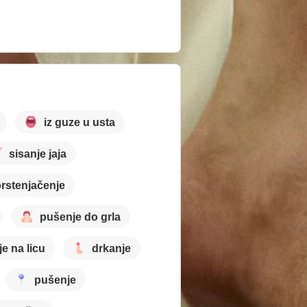
iz guze u usta
sisanje jaja
rstenjačenje
pušenje do grla
e na licu
drkanje
pušenje