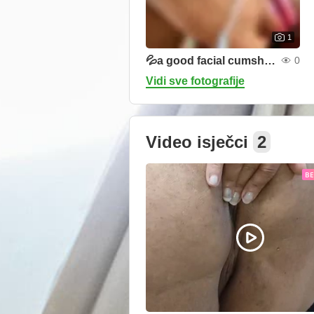
1
💦a good facial cumshot💦
0
Vidi sve fotografije
Video isječci
2
B