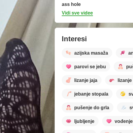
ass hole
Vidi sve videe
Interesi
azijska masaža
an
parovi se jebu
pu
lizanje jaja
lizanje
jebanje stopala
s
pušenje do grla
s
ljubljenje
vođenje 