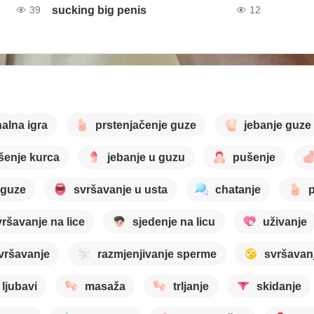
sucking big penis
39
12
alna igra
prstenjačenje guze
jebanje guze
šenje kurca
jebanje u guzu
pušenje
 guze
svršavanje u usta
chatanje
p
vršavanje na lice
sjedenje na licu
uživanje
vršavanje
razmjenjivanje sperme
svršavanj
ljubavi
masaža
trljanje
skidanje