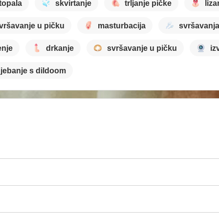
stopala
skvirtanje
trljanje pičke
liza
vršavanje u pičku
masturbacija
svršavanj
nje
drkanje
svršavanje u pičku
iz
jebanje s dildoom