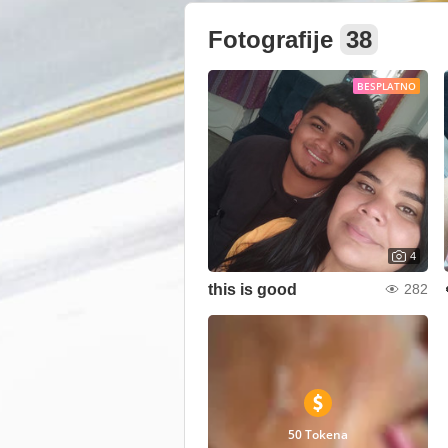
Fotografije
38
BESPLATNO
4
this is good
282
50 Tokena