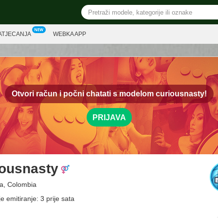
ATJECANJA
WEBKA APP
Otvori račun i počni chatati s modelom
curiousnasty!
PRIJAVA
iousnasty
a, Colombia
e emitiranje: 3 prije sata