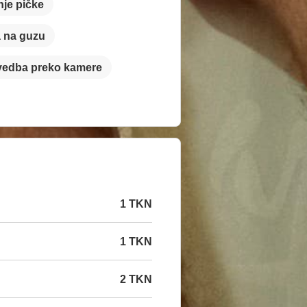
nje pičke
a na guzu
vedba preko kamere
1 TKN
1 TKN
2 TKN