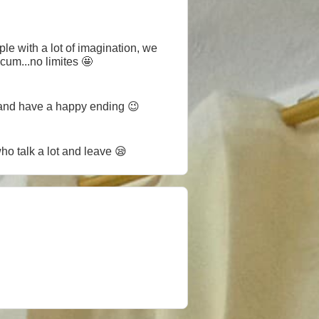
le with a lot of imagination, we
cum...no limites 🤩
 and have a happy ending 😉
o talk a lot and leave 😪