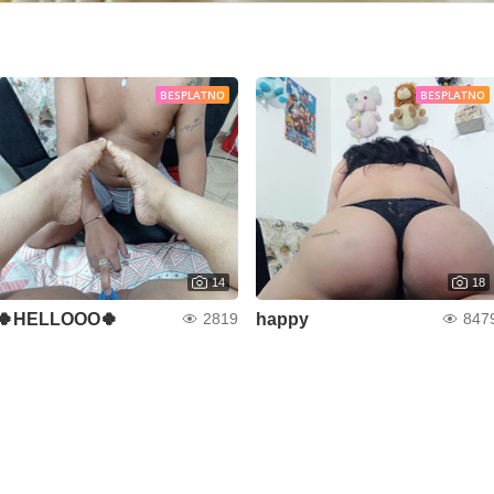
BESPLATNO
BESPLATNO
14
18
🍀HELLOOO🍀
happy
2819
847