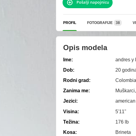
Pošalji napojnicu
PROFIL
FOTOGRAFIJE
38
V
Opis modela
Ime:
andres y l
Dob:
20 godin
Rodni grad:
Colombia
Zanima me:
Muškarci,
Jezici:
american
Visina:
5'11"
Težina:
176 lb
Kosa:
Brineta