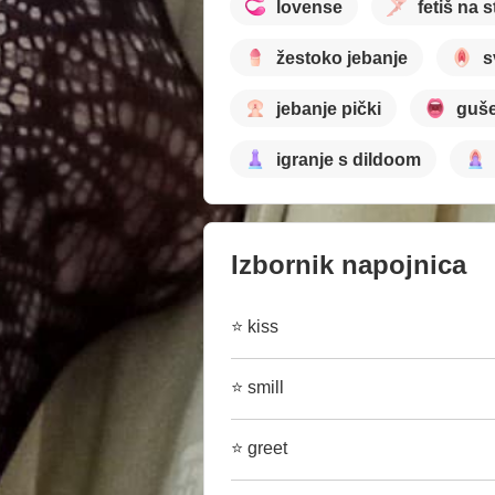
lovense
fetiš na 
žestoko jebanje
s
jebanje pički
guše
igranje s dildoom
Izbornik napojnica
⭐ kiss
⭐ smill
⭐ greet