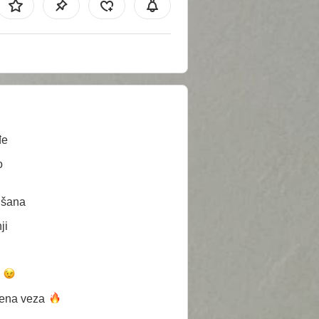
đe
o
išana
ji
a
rena
veza