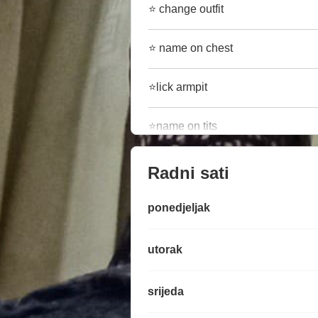
⭐ change outfit
⭐ name on chest
⭐lick armpit
⭐name on tits
Radni sati
ponedjeljak
utorak
srijeda