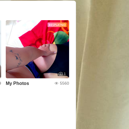
BESPLATNO
1
My Photos
9
5560