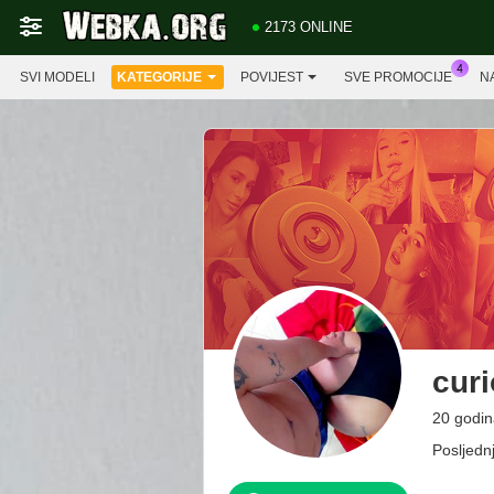
2173 ONLINE
SVI MODELI
KATEGORIJE
POVIJEST
SVE PROMOCIJE
N
cur
20 godin
Posljednj