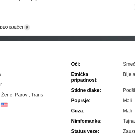
IDEO ISJEČCI
9
Oči:
Sme
a
Etnička
Bijel
pripadnost:
r
Stidne dlake:
Podš
 Žene, Parovi, Trans
Poprsje:
Mali
Guza:
Mali
Nimfomanka:
Tajn
Status veze:
Zauze