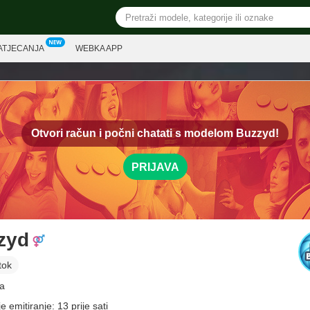
ATJECANJA
WEBKA APP
Otvori račun i počni chatati s modelom
Buzzyd!
PRIJAVA
zyd
tok
a
e emitiranje: 13 prije sati