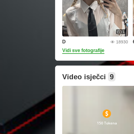
1
D
18930
Vidi sve fotografije
Video isječci
9
150 Tokena