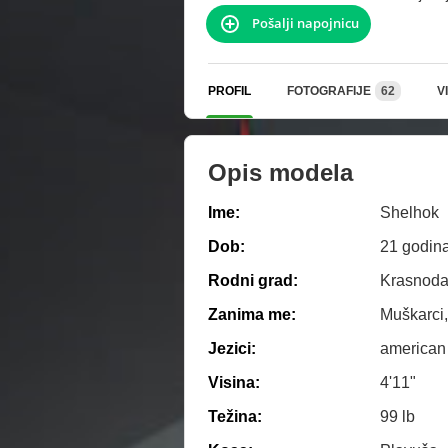
Pošalji napojnicu
PROFIL
FOTOGRAFIJE
62
V
Opis modela
Ime:
Shelhok
Dob:
21 godin
Rodni grad:
Krasnoda
Zanima me:
Muškarci,
Jezici:
american
Visina:
4'11"
Težina:
99 lb