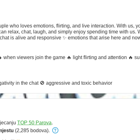
 who loves emotions, flirting, and live interaction. With us, y
can relax, chat, laugh, and simply enjoy spending time with us.
chat is alive and responsive ✨ emotions that arise here and no
moving toward the highest positions. Every token is a contribut
veryone who is with us ❤️ 💬 If you enjoy the vibe — stay with 
 when viewers join the game 🔥 light flirting and attention 🔥 s
tivity in the chat 🚫 aggressive and toxic behavior
tjecanju
TOP 50 Parova
.
mjestu
(2,285 bodova).