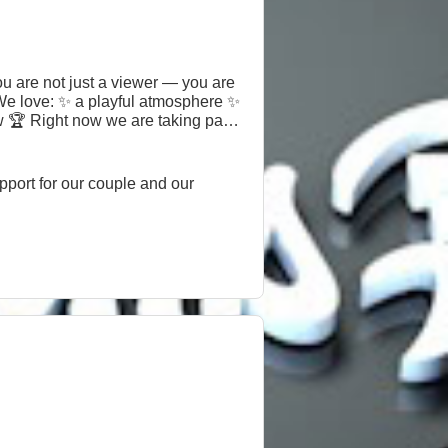
ou are not just a viewer — you are
 We love: ✨ a playful atmosphere ✨
w 🏆 Right now we are taking part
ion to our shared goal and the
us, chat, and become part of our
upport for our couple and our