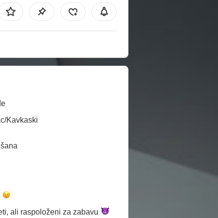
đe
ac/Kavkaski
išana
a
ti, ali raspoloženi
za zabavu