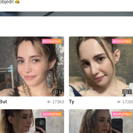
objedi!
BESPLATNO
BESPLATNO
2
1
But
Ty
17363
1720
BESPLATNO
BESPLATNO