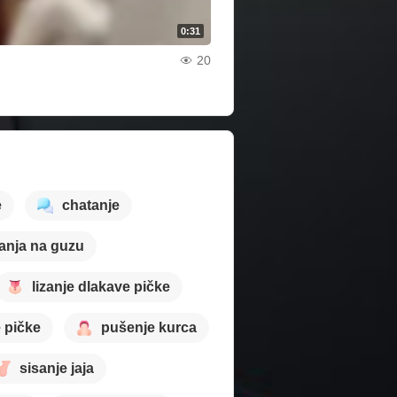
0:31
20
e
chatanje
anja na guzu
lizanje dlakave pičke
 pičke
pušenje kurca
sisanje jaja