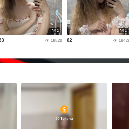
2
1
63
62
18829
1842
60 Tokena