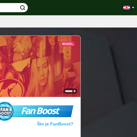
Fan Boost
Što je FanBoost?