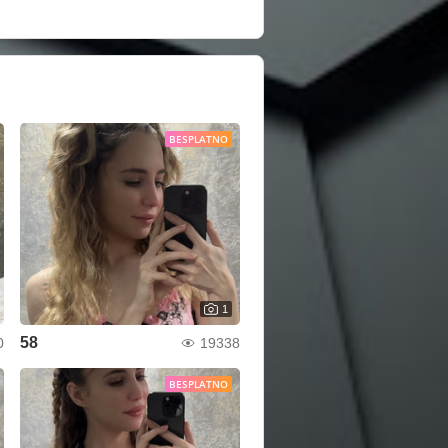
BESPLATNO
1
58
0
19338
BESPLATNO