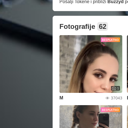
Pošalji Tokene i približi
Buzzyd
p
Fotografije
62
BESPLATNO
1
M
37043
BESPLATNO