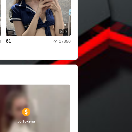
2
61
9
17850
50 Tokena