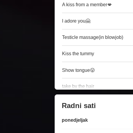
A kiss from a member💋
I adore you🤗
Testicle massage(in blowjob)
Kiss the tummy
Show tongue😛
take by the hair
Radni sati
ponedjeljak