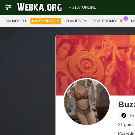
2137 ONLINE
SVI MODELI
KATEGORIJE
POVIJEST
SVE PROMOCIJE
N
Buz
Tik
21 godin
Posljednj