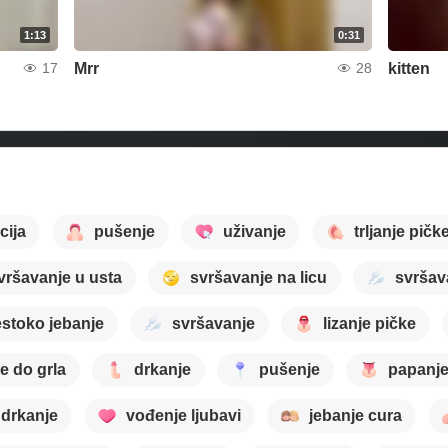
1:13
0:31
Mrr
kitten
17
28
cija
pušenje
uživanje
trljanje pičk
vršavanje u usta
svršavanje na licu
svršav
estoko jebanje
svršavanje
lizanje pičke
e do grla
drkanje
pušenje
papanje
drkanje
vođenje ljubavi
jebanje cura