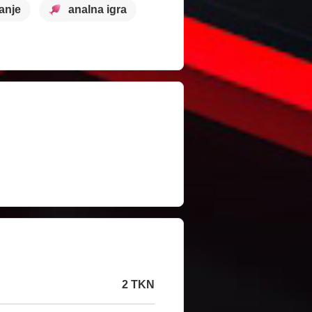
anje
analna igra
2 TKN