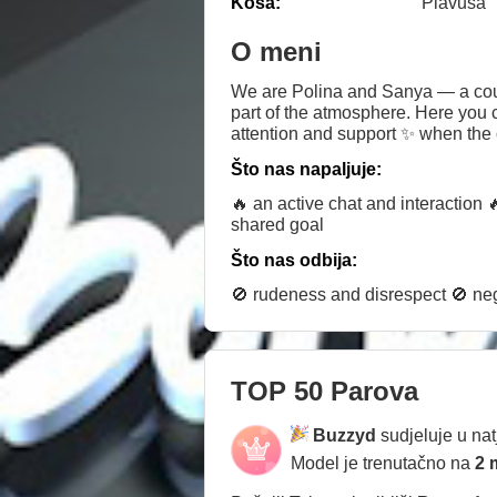
Kosa:
Plavuša
O meni
We are Polina and Sanya — a couple
part of the atmosphere. Here you 
attention and support ✨ when the 
in the Top 50 couples ranking and 
Što nas napaljuje:
growth of our show. Thank you to e
little team.
🔥 an active chat and interaction 
shared goal
Što nas odbija:
🚫 rudeness and disrespect 🚫 nega
TOP 50 Parova
Buzzyd
sudjeluje u na
Model je trenutačno na
2 