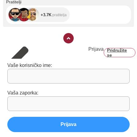
+3.7K
Pratitelji
+3.7K
pratitelja
Prijava
Pridružite
se
Vaše korisničko ime:
Vaša zaporka:
Prijava