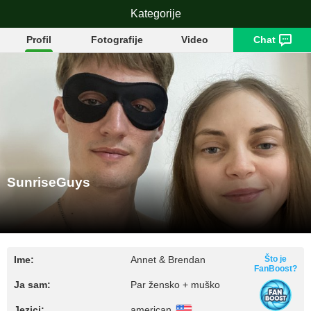
SunriseGuys
Kategorije
Profil
Fotografije
Video
Chat
SunriseGuys
Ime:
Annet & Brendan
Što je
FanBoost?
Ja sam:
Par žensko + muško
Jezici:
american