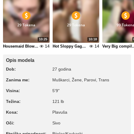
29 Tokena
29 Tokena
99 Token
10:25
10:18
14
14
Housemaid Blowjob
Hot Sloppy Gagging Deepthroat Blowjob Facefucking on Office Chair
Very Big compilation Gagging Dee
Opis modela
Dob:
27 godina
Zanima me:
Muškarci, Žene, Parovi, Trans
Visina:
5'9"
Težina:
121 lb
Kosa:
Plavuša
Oči:
Sivo
Etnička pripadnost:
Bijelac/Kavkaski