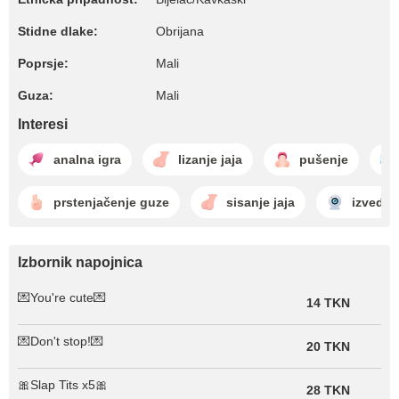
Stidne dlake:
Obrijana
Poprsje:
Mali
Guza:
Mali
Interesi
analna igra
lizanje jaja
pušenje
prstenjačenje guze
sisanje jaja
izvedba
Izbornik napojnica
💌You're cute💌
14 TKN
💌Don't stop!💌
20 TKN
🎀Slap Tits x5🎀
28 TKN