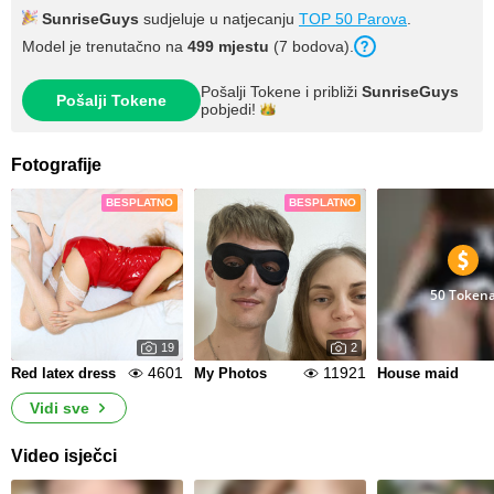
SunriseGuys
sudjeluje u natjecanju
TOP 50 Parova
.
Model je trenutačno na
499 mjestu
(7 bodova).
Pošalji Tokene i približi
SunriseGuys
Pošalji Tokene
pobjedi!
Fotografije
BESPLATNO
BESPLATNO
50 Token
19
2
4601
11921
Red latex dress
My Photos
House maid
Vidi sve
Video isječci