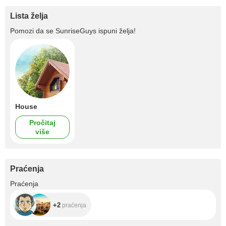
Lista želja
Pomozi da se
SunriseGuys
ispuni želja!
House
Pročitaj
više
Praćenja
+2
Praćenja
+2
praćenja