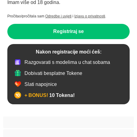
Imam više od 18 godina.
Pročitao/pročitala sam
Odredbe i uvjeti
i
Izjavu o privatnosti
.
Registriraj se
Nakon registracije moći ćeš:
Razgovarati s modelima u chat sobama
Dobivati besplatne Tokene
Slati napojnice
+ BONUS!
10 Tokena!
Analno
Arapkinja