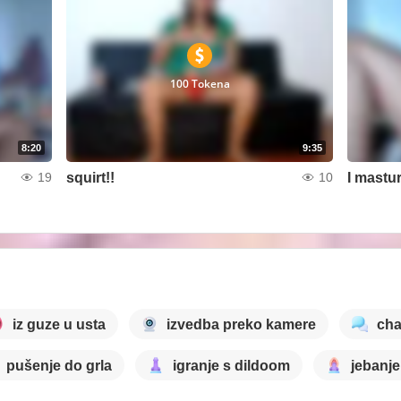
100 Tokena
8:20
9:35
squirt!!
I mastur
19
10
iz guze u usta
izvedba preko kamere
cha
pušenje do grla
igranje s dildoom
jebanje