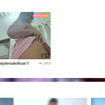
BESPLATNO
3
alydenalioficial !!
1953