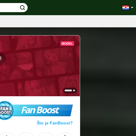
!
Fan Boost
Što je FanBoost?