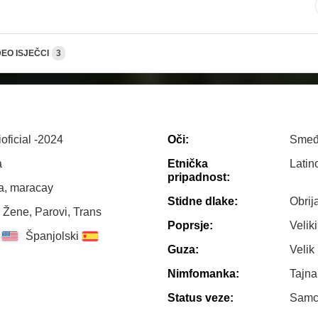
DEO ISJEČCI
3
oficial -2024
Oči:
Sme
a
Etnička
Latin
pripadnost:
a, maracay
Stidne dlake:
Obrij
 Žene, Parovi, Trans
Poprsje:
Veliki
Španjolski
Guza:
Velik
Nimfomanka:
Tajn
Status veze:
Samc