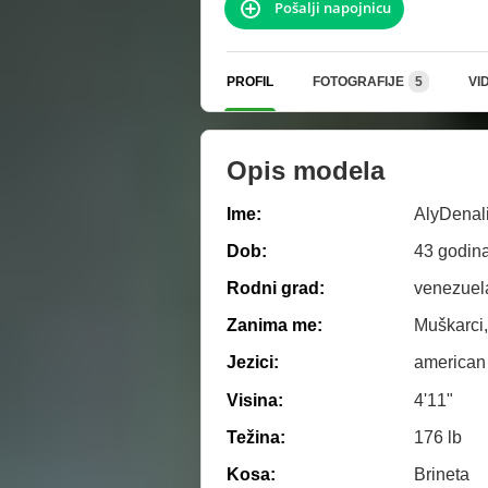
Pošalji napojnicu
PROFIL
FOTOGRAFIJE
5
VI
Opis modela
Ime:
AlyDenali
Dob:
43 godin
Rodni grad:
venezuel
Zanima me:
Muškarci,
Jezici:
american
Visina:
4'11"
Težina:
176 lb
Kosa:
Brineta