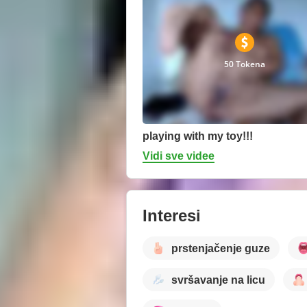
50 Tokena
playing with my toy!!!
Vidi sve videe
Interesi
prstenjačenje guze
svršavanje na licu