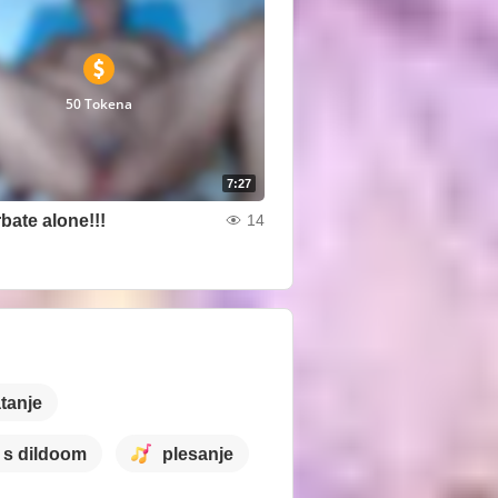
50 Tokena
7:27
bate alone!!!
14
tanje
 s dildoom
plesanje