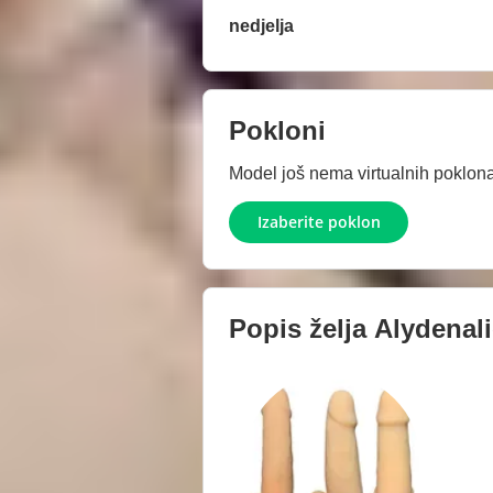
nedjelja
Pokloni
Model još nema virtualnih poklona.
Izaberite poklon
Popis želja
Alydenali