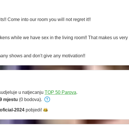
!! Come into our room you will not regret it!!
 tokens while we have sex in the living room!! That makes us very
o many shows and don't give any motivation!!
udjeluje u natjecanju
TOP 50 Parova
.
9 mjestu
(0 bodova).
oficial-2024
pobjedi!