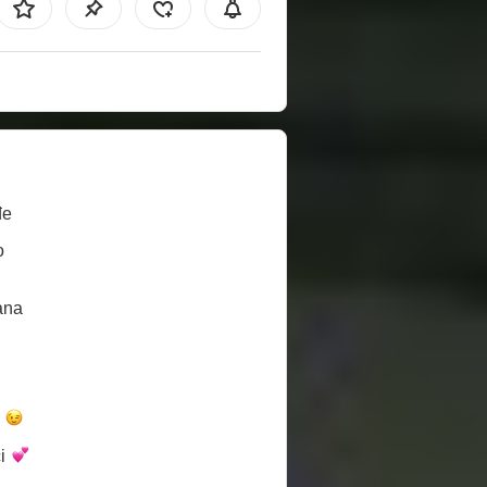
đe
o
ana
a
i