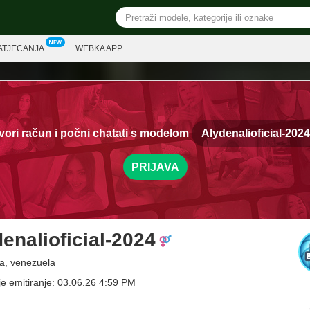
ATJECANJA
WEBKA APP
vori račun i počni chatati s modelom
Alydenalioficial-2024
PRIJAVA
enalioficial-2024
a, venezuela
je emitiranje: 03.06.26 4:59 PM