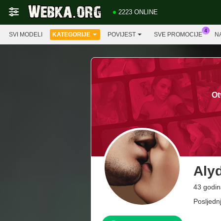
2223 ONLINE
SVI MODELI
KATEGORIJE
POVIJEST
SVE PROMOCIJE
N
Ot
Alyd
43 godin
Posljedn