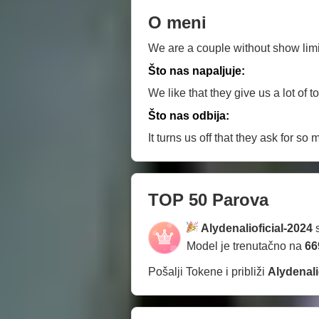
O meni
We are a couple without show limits
Što nas napaljuje:
We like that they give us a lot of
Što nas odbija:
It turns us off that they ask for s
TOP 50 Parova
Alydenalioficial-2024
s
Model je trenutačno na
66
Pošalji Tokene i približi
Alydenali