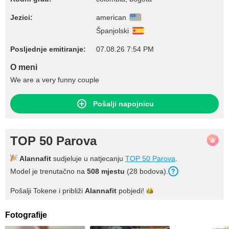
Jezici:
american
Španjolski
Posljednje emitiranje:
07.08.26 7:54 PM
O meni
We are a very funny couple
Pošalji napojnicu
TOP 50 Parova
Alannafit
sudjeluje u natjecanju
TOP 50 Parova
.
Model je trenutačno na
508 mjestu
(28 bodova).
Pošalji Tokene i približi
Alannafit
pobjedi!
Fotografije