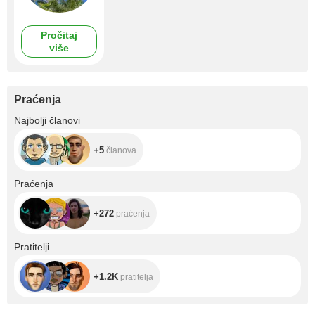
Pročitaj
više
Praćenja
+5
Najbolji članovi
+5
članova
+272
Praćenja
+272
praćenja
+1.2K
Pratitelji
+1.2K
pratitelja