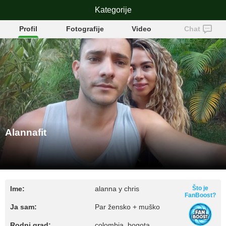
Kategorije
Alannafit
Profil
Fotografije
Video
Chat
Alannafit
Ime:
alanna y chris
Što je
FanBoost?
Ja sam:
Par žensko + muško
Rodni grad:
colombia, bogota