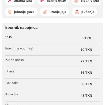
analna igra
lizanje guze
sisanje jaja
jebanje guze
lizanje jaja
pušenje
Izbornik napojnica
hello
5 TKN
Teach me your feet
10 TKN
Put on socks
27 TKN
hit ass
36 TKN
Lick balls
38 TKN
Show tits
48 TKN