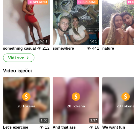
BESPLATNO
BESPLATNO
BE
1
1
212
441
something casual
somewhere
nature
Vidi sve
Video isječci
20 Tokena
20 Tokena
20 Token
1:00
1:37
12
16
Let's exercise
And that ass
We want fun